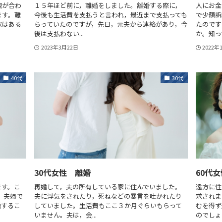
観が合わ
１５年ほど前に，離婚をしました。離婚する際に，
人にお金
ます。離
今後も生活費を支払うと言われ，最近まで支払っても
で少額訴
家はある
らっていたのですが，先日，元夫から連絡があり，今
たのです
後は支払わない...
か。知って
2023年3月22日
2022年
40代
30代
30代女性 離婚
60代
ます。こ
再婚して，夫の所有している家に住んでいました。
遠方に住
 夫婦で
夫に浮気をされたり，死ねなどの暴言を吐かれたり
求されま
婚するこ
していました。生活費もここ３か月ぐらいもらって
むを得ず
いません。夫は，会...
のでしょう