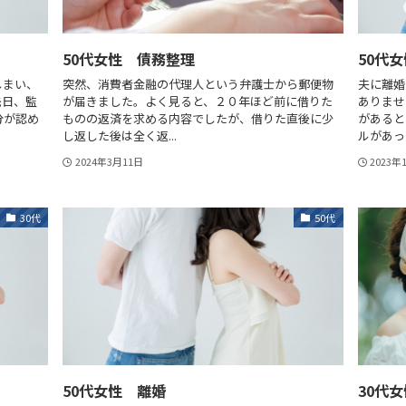
50代女性 債務整理
50代
しまい、
突然、消費者金融の代理人という弁護士から郵便物
夫に離婚
先日、監
が届きました。よく見ると、２０年ほど前に借りた
ありませ
分が認め
ものの返済を求める内容でしたが、借りた直後に少
があると
し返した後は全く返...
ルがあった
2024年3月11日
2023年
30代
50代
50代女性 離婚
30代