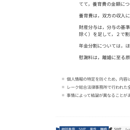
てて，養育費の金額につ
養育費は，双方の収入に
財産分与は，分与の基準
除く）を足して，２で割
年金分割については，ほ
慰謝料は，離婚に至る原
個人情報の特定を防ぐため，内容
レーク総合法律事務所で行われた
事情によって結論が異なることが
相談事例
50代
男性
離婚
50代
レ