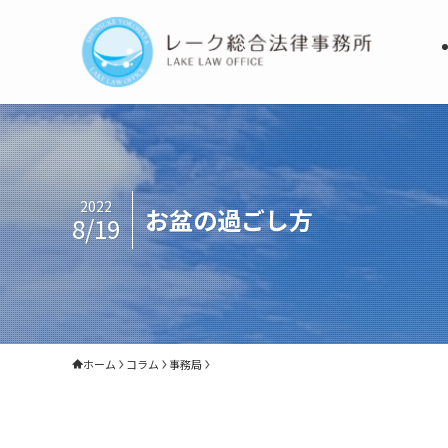
2022
お盆の過ごし方
8/19
ホーム
コラム
事務局