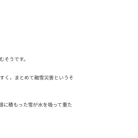
むそうです。
やすく，まとめて融雪災害というそ
根に積もった雪が水を吸って重た