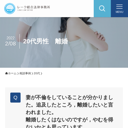
MENU
2022
20代男性 離婚
2/08
ホーム
相談事例
20代
妻が不倫をしていることが分かりまし
た。追及したところ，離婚したいと言
われました。
離婚したくはないのですが，やむを得
ないかとも思っています。