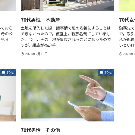
70代男性 不動産
70代
っておら
土地を購入した際，諸事情で私の名義にすることは
勤務先で
，母の公
できなかったので，便宜上，親族名義にしていまし
で，取引
を見る
た。今回，その土地が買収されることになったので
私が返還
すが，親族が売却手...
いといけ
2022年2月16日
2022年
70代
70代
70代男性 その他