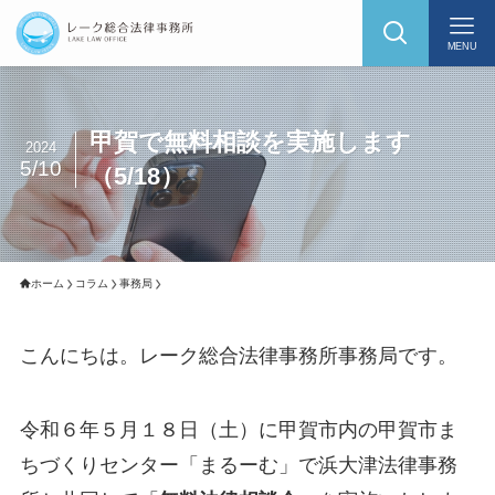
MENU
甲賀で無料相談を実施します
2024
5/10
（5/18）
ホーム
コラム
事務局
こんにちは。レーク総合法律事務所事務局です。
令和６年５月１８日（土）に甲賀市内の甲賀市ま
ちづくりセンター「まるーむ」で浜大津法律事務