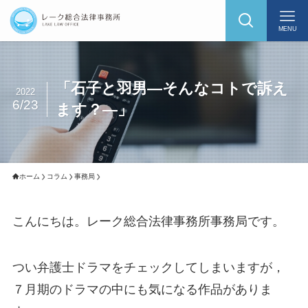
MENU
「石子と羽男―そんなコトで訴え
2022
6/23
ます？―」
ホーム
コラム
事務局
こんにちは。レーク総合法律事務所事務局です。
つい弁護士ドラマをチェックしてしまいますが，
７月期のドラマの中にも気になる作品がありま