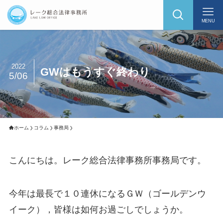
MENU
2022
GWはもうすぐ終わり
5/06
ホーム
コラム
事務局
こんにちは。レーク総合法律事務所事務局です。
今年は最長で１０連休になるＧＷ（ゴールデンウ
イーク），皆様は如何お過ごしでしょうか。