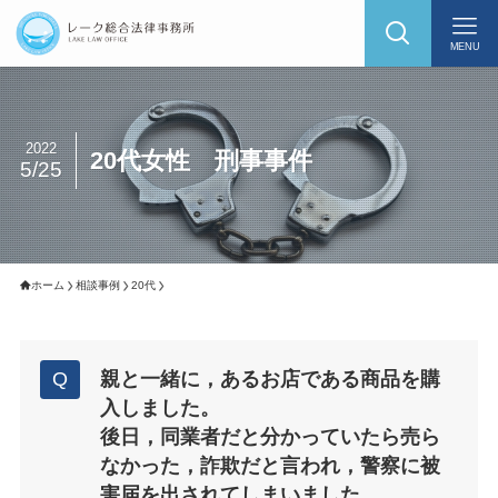
MENU
2022
20代女性 刑事事件
5/25
ホーム
相談事例
20代
親と一緒に，あるお店である商品を購
入しました。
後日，同業者だと分かっていたら売ら
なかった，詐欺だと言われ，警察に被
害届を出されてしまいました。