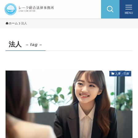
MENU
ホーム
法人
法人
– tag –
人事・労務