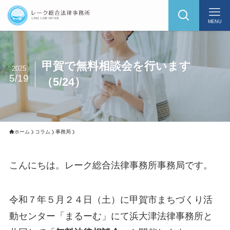
MENU
甲賀で無料相談会を行います
2025
5/19
（5/24）
ホーム
コラム
事務局
こんにちは。レーク総合法律事務所事務局です。
令和７年５月２４日（土）に甲賀市まちづくり活
動センター「まるーむ」にて浜大津法律事務所と