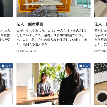
法人 倒産手続
法人 
とケンカ
夫が亡くなりました。夫は，一人会社（株式会社）
契約した
Ｂが被害
をしていましたが，会社には多額の債務がありま
約手続は
調べを受
す。夫も，私も会社の借入れを保証しています。ま
から契約
た，夫個人も借入れが...
した。契約
2022年7月12日
2022年
法人
法人