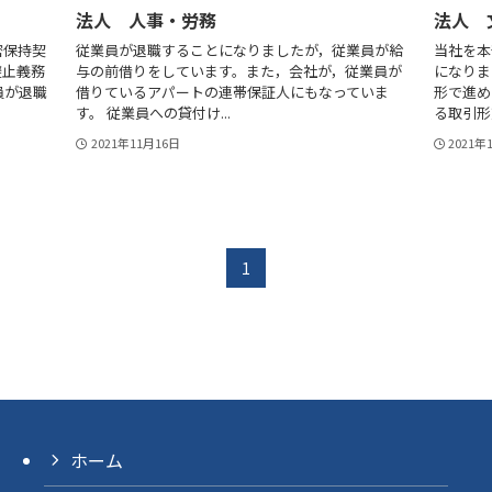
法人 人事・労務
法人 
密保持契
従業員が退職することになりましたが，従業員が給
当社を本
避止義務
与の前借りをしています。また，会社が，従業員が
になりま
員が退職
借りているアパートの連帯保証人にもなっていま
形で進め
す。 従業員への貸付け...
る取引形態
2021年11月16日
2021年
1
ホーム