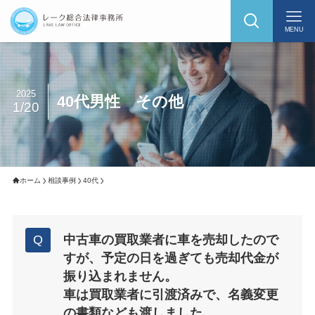
MENU
2025
40代男性 その他
1/20
ホーム
相談事例
40代
中古車の買取業者に車を売却したので
すが、予定の日を過ぎても売却代金が
振り込まれません。
車は買取業者に引渡済みで、名義変更
の書類なども渡しました。